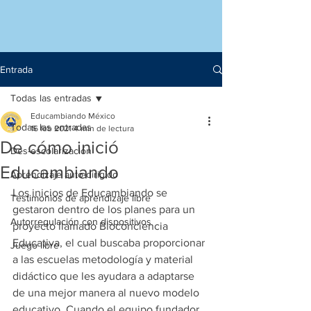
Entrada
Todas las entradas
Educambiando México
Todas las entradas
16 feb 2021
4 min de lectura
De cómo inició
Des-escolarización
Educambiando
Aprendizaje auto-dirigido
Los inicios de Educambiando se 
Testimonios de aprendizaje libre
gestaron dentro de los planes para un 
Autorregulación con dispositivos
proyecto llamado Bioconciencia 
Educativa, el cual buscaba proporcionar 
Juego libre
a las escuelas metodología y material 
didáctico que les ayudara a adaptarse 
de una mejor manera al nuevo modelo 
educativo. Cuando el equipo fundador 