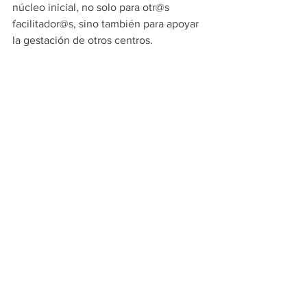
núcleo inicial, no solo para otr@s 
facilitador@s, sino también para apoyar 
la gestación de otros centros. 
Hoy en día, a cinco años de sus inicios, 
Educambiando se sigue transformando 
y va en búsqueda de consolidarse, mas 
que como un centro de aprendizaje, 
como una comunidad. Con la llegada 