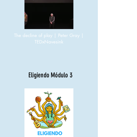
The decline of play | Peter Gray |
TEDxNavesink
Eligiendo Módulo 3