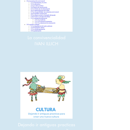
La convivencialidad
IVAN ILLICH
Dejando ir antiguas practicas