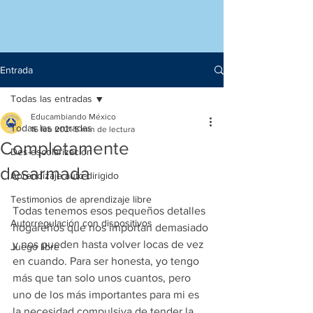
Entrada
Todas las entradas
Educambiando México
Todas las entradas
16 feb 2021
5 min de lectura
Completamente
Des-escolarización
desarmada
Aprendizaje auto-dirigido
Testimonios de aprendizaje libre
Todas tenemos esos pequeños detalles 
Autorregulación con dispositivos
hogareños que nos importan demasiado 
y nos pueden hasta volver locas de vez 
Juego libre
en cuando. Para ser honesta, yo tengo 
más que tan solo unos cuantos, pero 
uno de los más importantes para mi es 
la necesidad compulsiva de tender la 